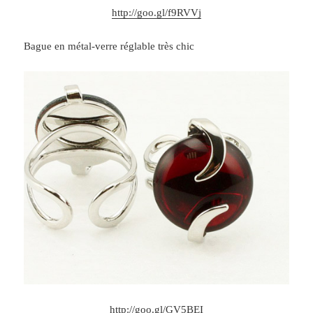
http://goo.gl/f9RVVj
Bague en métal-verre réglable très chic
http://goo.gl/GV5BEI