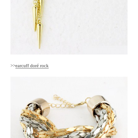
>>
earcuff doré rock