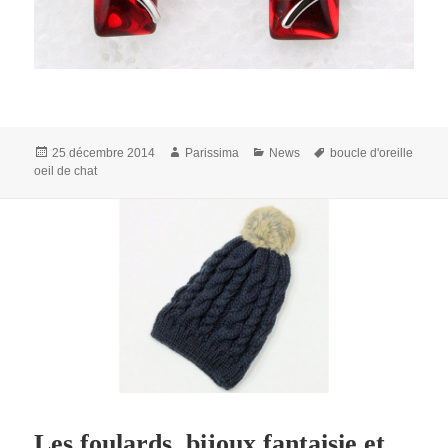
Publié
Auteur
Catégories
Mots-
25 décembre 2014
Parissima
News
boucle d'oreille
le
clés
oeil de chat
Les foulards, bijoux fantaisie et