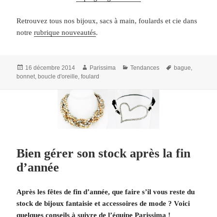
Retrouvez tous nos bijoux, sacs à main, foulards et cie dans
notre
rubrique nouveautés
.
Publié
Auteur
Catégories
Mots-
16 décembre 2014
Parissima
Tendances
bague
,
le
clés
bonnet
,
boucle d'oreille
,
foulard
Bien gérer son stock après la fin
d’année
Après les fêtes de fin d’année, que faire s’il vous reste du
stock de bijoux fantaisie et accessoires de mode ? Voici
quelques conseils à suivre de l’équipe Parissima !