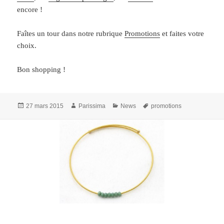
encore !
Faîtes un tour dans notre rubrique
Promotions
et faites votre
choix.
Bon shopping !
Publié
Auteur
Catégories
Mots-
27 mars 2015
Parissima
News
promotions
le
clés