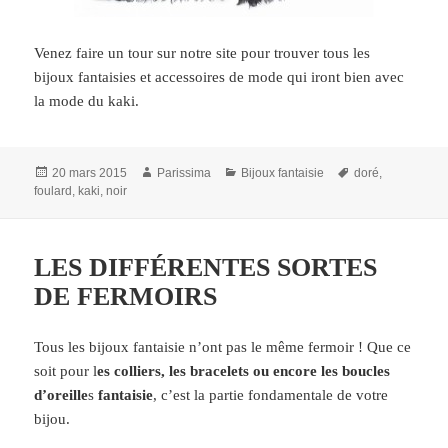
Venez faire un tour sur notre site pour trouver tous les
bijoux fantaisies et accessoires de mode qui iront bien avec
la mode du kaki.
Publié
Auteur
Catégories
Mots-
20 mars 2015
Parissima
Bijoux fantaisie
doré
,
le
clés
foulard
,
kaki
,
noir
LES DIFFÉRENTES SORTES
DE FERMOIRS
Tous les bijoux fantaisie n’ont pas le même fermoir ! Que ce
soit pour l
es colliers, les bracelets ou encore les boucles
d’oreille
s
fantaisie
, c’est la partie fondamentale de votre
bijou.