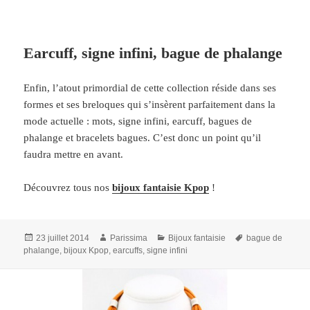
Earcuff, signe infini, bague de phalange
Enfin, l’atout primordial de cette collection réside dans ses
formes et ses breloques qui s’insèrent parfaitement dans la
mode actuelle : mots, signe infini, earcuff, bagues de
phalange et bracelets bagues. C’est donc un point qu’il
faudra mettre en avant.
Découvrez tous nos
bijoux fantaisie Kpop
!
Publié
Auteur
Catégories
Mots-
23 juillet 2014
Parissima
Bijoux fantaisie
bague de
le
clés
phalange
,
bijoux Kpop
,
earcuffs
,
signe infini