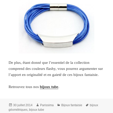
De plus, étant donné que l’essentiel de la collection
comprend des couleurs flashy, vous pourrez argumenter sur
l’apport en originalité et en gaieté de ces bijoux fantaisie.
Retrouvez tous nos
bijoux tube
.
Publié
Auteur
Catégories
Mots-
30 juillet 2014
Parissima
Bijoux fantaisie
bijoux
le
clés
géométriques
,
bijoux tube