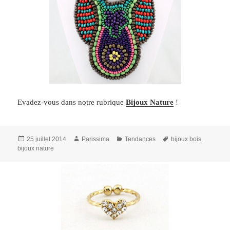
Evadez-vous dans notre rubrique
Bijoux Nature
!
Publié
Auteur
Catégories
Mots-
25 juillet 2014
Parissima
Tendances
bijoux bois
,
le
clés
bijoux nature