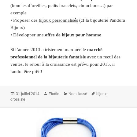
(boucles d’oreilles, petits bracelets, chouchous…) par
exemple
• Proposer des
bijoux personnalisés
(cf la bijouterie Pandora
Bijoux)
• Développer une
offre de bijoux pour homme
Si l’année 2013 a tristement marquée le
marché
professionnel de la bijouterie fantaisie
avec un recul des
ventes, le retour à la croissance est prévu pour 2015, il
faudra être prêt !
Publié
Auteur
Catégories
Mots-
31 juillet 2014
Elodie
Non classé
bijoux
,
le
clés
grossiste