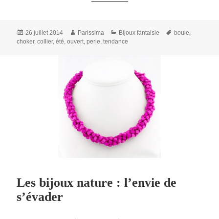
Publié
Auteur
Catégories
Mots-
26 juillet 2014
Parissima
Bijoux fantaisie
boule
,
le
clés
choker
,
collier
,
été
,
ouvert
,
perle
,
tendance
Les bijoux nature : l’envie de
s’évader