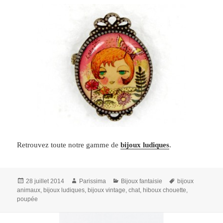
Retrouvez toute notre gamme de
bijoux ludiques
.
Publié
Auteur
Catégories
Mots-
28 juillet 2014
Parissima
Bijoux fantaisie
bijoux
le
clés
animaux
,
bijoux ludiques
,
bijoux vintage
,
chat
,
hiboux chouette
,
poupée