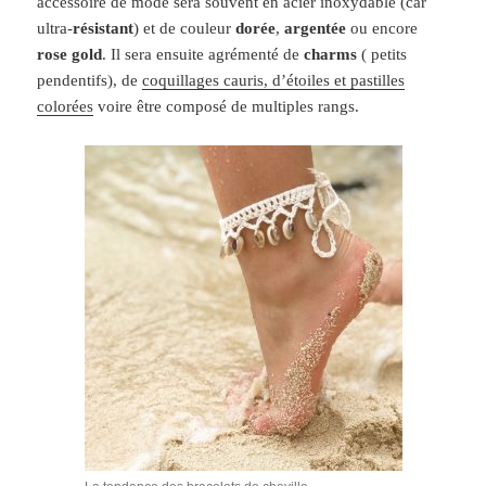
accessoire de mode sera souvent en acier inoxydable (car
ultra-
résistant
) et de couleur
dorée
,
argentée
ou encore
rose gold
. Il sera ensuite agrémenté de
charms
( petits
pendentifs), de
coquillages cauris, d’étoiles et pastilles
colorées
voire être composé de multiples rangs.