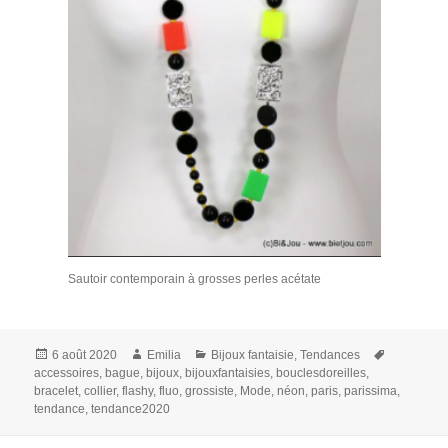
Sautoir contemporain à grosses perles acétate
Publié
Auteur
Catégories
Mots-
6 août 2020
Emilia
Bijoux fantaisie
,
Tendances
le
clés
accessoires
,
bague
,
bijoux
,
bijouxfantaisies
,
bouclesdoreilles
,
bracelet
,
collier
,
flashy
,
fluo
,
grossiste
,
Mode
,
néon
,
paris
,
parissima
,
tendance
,
tendance2020