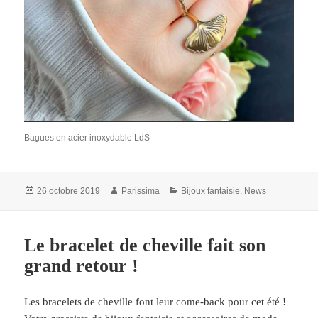
Bagues en acier inoxydable LdS
Publié
Auteur
Catégories
26 octobre 2019
Parissima
Bijoux fantaisie
,
News
le
Le bracelet de cheville fait son
grand retour !
Les bracelets de cheville font leur come-back pour cet été !