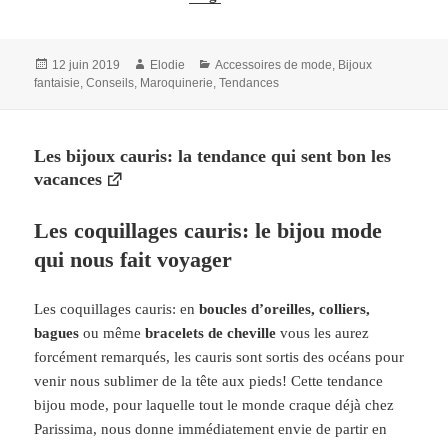
Publié
Auteur
Catégories
12 juin 2019
Elodie
Accessoires de mode
,
Bijoux
le
fantaisie
,
Conseils
,
Maroquinerie
,
Tendances
Les bijoux cauris: la tendance qui sent bon les
vacances
Les coquillages cauris: le bijou mode
qui nous fait voyager
Les coquillages cauris: en
boucles d’oreilles, colliers,
bagues
ou même
bracelets de cheville
vous les aurez
forcément remarqués, les cauris sont sortis des océans pour
venir nous sublimer de la tête aux pieds! Cette tendance
bijou mode, pour laquelle tout le monde craque déjà chez
Parissima, nous donne immédiatement envie de partir en