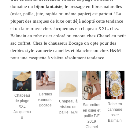
domaine du
bijou fantaisie
, le tressage en fibres naturelles
(osier, paille, jute, raphia ou même papier) est partout ! La
plupart des marques de luxe ont déjà adopté cette tendance
et on la retrouve chez Jacquemus en chapeau XXL, chez
Balmain en robe osier coloré ou encore chez Chanel en petit
sac coffret. Chez le chausseur Bocage on opte pour des
derbies style vannerie camelles et blanches ou chez H&M
pour une casquette à visière résolument tendance.
Derbies
Chapeau
vannerie
de plage
Chapeau à
Robe en
Sac coffret
Bocage
XXL
visière en
cannage
en osier et
Jacquemu
paille H&M
osier
paille P/E
s
Balmain
2019
Chanel