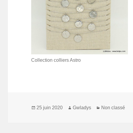
Collection colliers Astro
Publié
Auteur
Catégories
25 juin 2020
Gwladys
Non classé
le