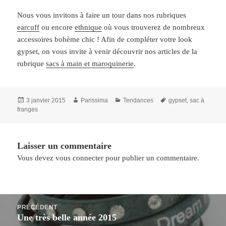
Nous vous invitons à faire un tour dans nos rubriques
earcuff
ou encore
ethnique
où vous trouverez de nombreux
accessoires bohème chic ! Afin de compléter votre look
gypset, on vous invite à venir découvrir nos articles de la
rubrique
sacs à main et maroquinerie
.
Publié
Auteur
Catégories
Mots-
3 janvier 2015
Parissima
Tendances
gypset
,
sac à
le
clés
franges
Laisser un commentaire
Vous devez
vous connecter
pour publier un commentaire.
Navigation
PRÉCÉDENT
de
Une très belle année 2015
Article
l’article