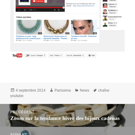
Publié
Auteur
Catégories
Mots-
4 septembre 2014
Parissima
News
chaîne
le
clés
youtube
Navigation
PRÉCÉDENT
de
Zoom sur la tendance hiver des bijoux cadenas
Article
l’article
précédent :
SUIVANT