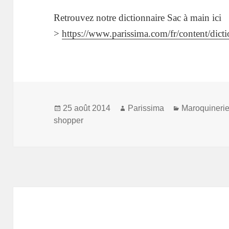
Retrouvez notre dictionnaire Sac à main ici
>
https://www.parissima.com/fr/content/dicti
Publié
Auteur
Catégories
25 août 2014
Parissima
Maroquineri
le
shopper