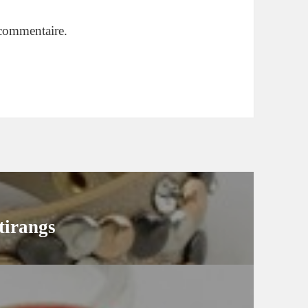
commentaire.
tirangs