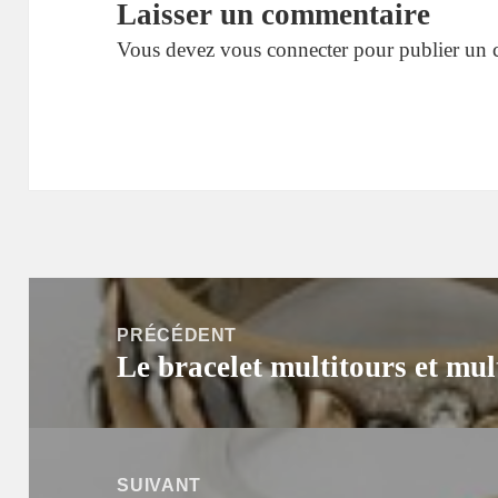
Laisser un commentaire
Vous devez
vous connecter
pour publier un 
Navigation
de
PRÉCÉDENT
Le bracelet multitours et mul
l’article
Article
précédent :
SUIVANT