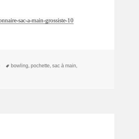
onnaire-sac-a-main-grossiste-10
Mots-
e
bowling
,
pochette
,
sac à main
,
clés