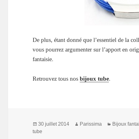
De plus, étant donné que l’essentiel de la co
vous pourrez argumenter sur l’apport en origi
fantaisie.
Retrouvez tous nos
bijoux tube
.
Publié
Auteur
Catégories
30 juillet 2014
Parissima
Bijoux fanta
le
tube