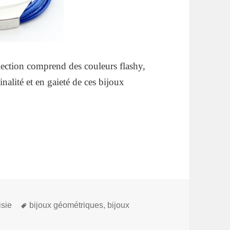
llection comprend des couleurs flashy,
nalité et en gaieté de ces bijoux
Mots-
isie
bijoux géométriques
,
bijoux
clés