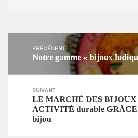
Navigation
de
PRÉCÉDENT
Notre gamme « bijoux ludiqu
l’article
Article
précédent :
SUIVANT
LE MARCHÉ DES BIJOUX 
Article
ACTIVITÉ durable GRÂCE
suivant :
bijou