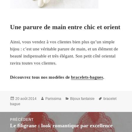
Une parure de main entre chic et orient
Ainsi, vous vendez à vos clientes bien plus qu’un simple
bijou : c’est une véritable parure de main, et un élément de
beauté indipensable et très élégant. Son petit côté oriental
ravira toutes vos clientes.
Découvrez tous nos modèles de
bracelets-bagues
.
Publié
Auteur
Catégories
Mots-
20 août 2014
Parissima
Bijoux fantaisie
bracelet
le
clés
bague
Navigation
PRÉCÉDENT
de
Le filigrane : look romantique par excellence
Article
l’article