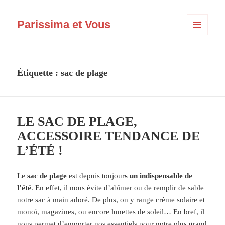
Parissima et Vous
MENU
ET
WIDGETS
Étiquette :
sac de plage
LE SAC DE PLAGE,
ACCESSOIRE TENDANCE DE
L’ÉTÉ !
Le
sac de plage
est depuis toujour
s un indispensable de
l’été
. En effet, il nous évite d’abîmer ou de remplir de sable
notre sac à main adoré. De plus, on y range crème solaire et
monoï, magazines, ou encore lunettes de soleil… En bref, il
nous permet d’emporter nos essentiels pour notre plus grand