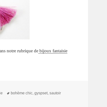
dans notre rubrique de
bijoux fantaisie
Mots-
ie
bohème chic
,
gyspset
,
sautoir
clés