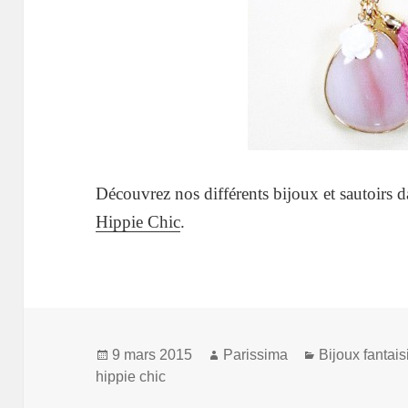
Découvrez nos différents bijoux et sautoirs 
Hippie Chic
.
Publié
Auteur
Catégories
9 mars 2015
Parissima
Bijoux fantais
le
hippie chic