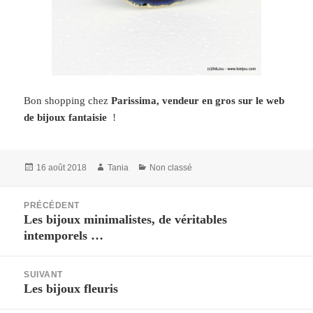
Bon shopping chez
Parissima, vendeur en gros sur le web
de bijoux fantaisie
!
Publié
Auteur
Catégories
16 août 2018
Tania
Non classé
le
Navigation
PRÉCÉDENT
de
Les bijoux minimalistes, de véritables
Article
l’article
intemporels …
précédent :
SUIVANT
Les bijoux fleuris
Article
suivant :