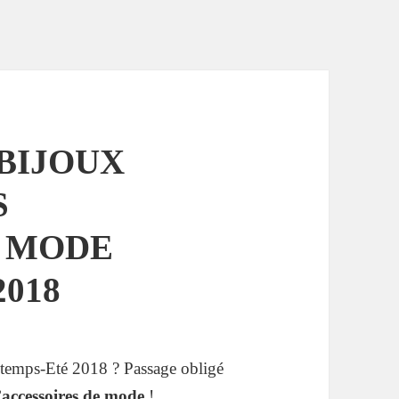
BIJOUX
S
E MODE
018
intemps-Eté 2018 ? Passage obligé
d’accessoires de mode
!