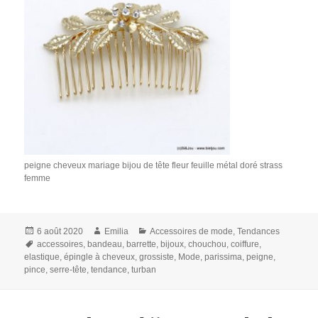
peigne cheveux mariage bijou de tête fleur feuille métal doré strass
femme
Publié
Auteur
Catégories
6 août 2020
Emilia
Accessoires de mode
,
Tendances
le
Mots-
accessoires
,
bandeau
,
barrette
,
bijoux
,
chouchou
,
coiffure
,
clés
elastique
,
épingle à cheveux
,
grossiste
,
Mode
,
parissima
,
peigne
,
pince
,
serre-tête
,
tendance
,
turban