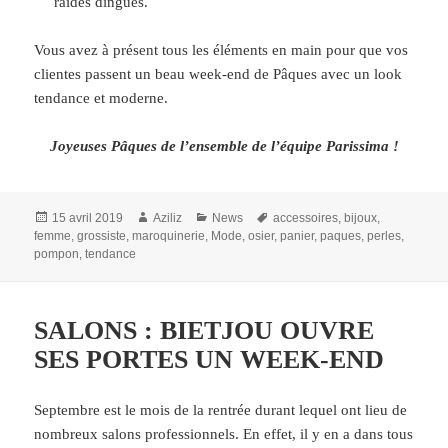
raides dingues.
Vous avez à présent tous les éléments en main pour que vos
clientes passent un beau week-end de Pâques avec un look
tendance et moderne.
Joyeuses Pâques de l’ensemble de l’équipe Parissima !
Publié
Auteur
Catégories
Mots-
15 avril 2019
Aziliz
News
accessoires
,
bijoux
,
le
clés
femme
,
grossiste
,
maroquinerie
,
Mode
,
osier
,
panier
,
paques
,
perles
,
pompon
,
tendance
SALONS : BIETJOU OUVRE
SES PORTES UN WEEK-END
Septembre est le mois de la rentrée durant lequel ont lieu de
nombreux salons professionnels. En effet, il y en a dans tous