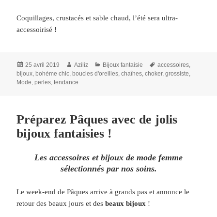
Coquillages, crustacés et sable chaud, l’été sera ultra-
accessoirisé !
Publié
Auteur
Catégories
Mots-
25 avril 2019
Aziliz
Bijoux fantaisie
accessoires
,
le
clés
bijoux
,
bohème chic
,
boucles d'oreilles
,
chaînes
,
choker
,
grossiste
,
Mode
,
perles
,
tendance
Préparez Pâques avec de jolis
bijoux fantaisies !
Les accessoires et bijoux de mode femme
sélectionnés par nos soins.
Le week-end de Pâques arrive à grands pas et annonce le
retour des beaux jours et des
beaux bijoux
!