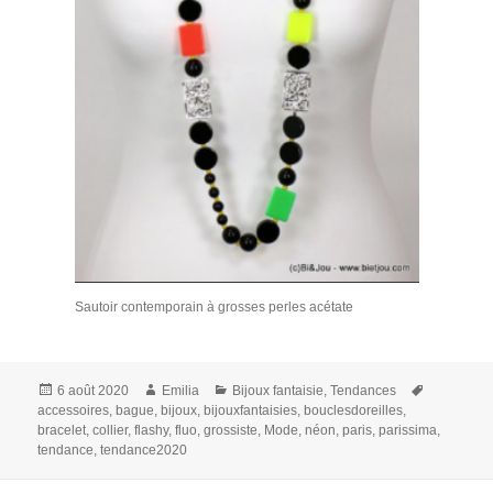
Sautoir contemporain à grosses perles acétate
Publié
Auteur
Catégories
Mots-
6 août 2020
Emilia
Bijoux fantaisie
,
Tendances
le
clés
accessoires
,
bague
,
bijoux
,
bijouxfantaisies
,
bouclesdoreilles
,
bracelet
,
collier
,
flashy
,
fluo
,
grossiste
,
Mode
,
néon
,
paris
,
parissima
,
tendance
,
tendance2020