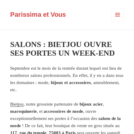
Parissima et Vous
MENU
ET
WIDGETS
SALONS : BIETJOU OUVRE
SES PORTES UN WEEK-END
Septembre est le mois de la rentrée durant lequel ont lieu de
nombreux salons professionnels. En effet, il y en a dans tous
les domaines : mode,
bijoux et accessoires
, ameublement,
etc.
Bietjou
, notre grossiste partenaire de
bijoux acier
,
maroquinerie
, et
accessoires de mode
, ouvre
exceptionnellement ses portes à l’occasion des
salons de la
mode
! De ce fait, leur boutique de vente en gros située au
117, rue du temple, 75003 à Paris
sera ouverte les samedi