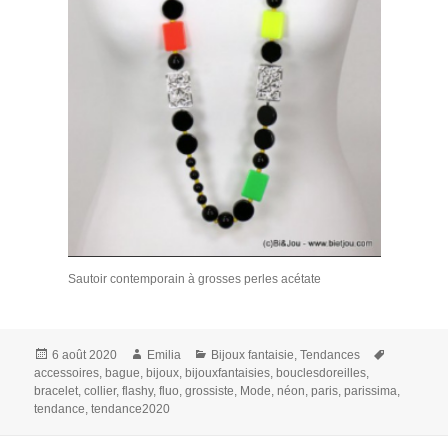
Sautoir contemporain à grosses perles acétate
Publié
Auteur
Catégories
Mots-
6 août 2020
Emilia
Bijoux fantaisie
,
Tendances
le
clés
accessoires
,
bague
,
bijoux
,
bijouxfantaisies
,
bouclesdoreilles
,
bracelet
,
collier
,
flashy
,
fluo
,
grossiste
,
Mode
,
néon
,
paris
,
parissima
,
tendance
,
tendance2020