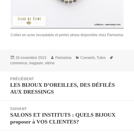
Collier en acier inoxydable et perles strass disponible chez Parissima
Publié
Auteur
Catégories
Mots-
26 novembre 2015
Parissima
Conseils
,
Tutos
le
clés
commerce
,
magasin
,
vitrine
Navigation
PRÉCÉDENT
de
LES BIJOUX D’OREILLES, DES DÉFILÉS
Article
l’article
AUX DRESSINGS
précédent :
SUIVANT
SALONS ET INSTITUTS : QUELS BIJOUX
Article
proposer à VOS CLIENTES?
suivant :