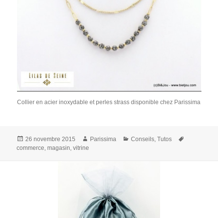
Collier en acier inoxydable et perles strass disponible chez Parissima
Publié
Auteur
Catégories
Mots-
26 novembre 2015
Parissima
Conseils
,
Tutos
le
clés
commerce
,
magasin
,
vitrine